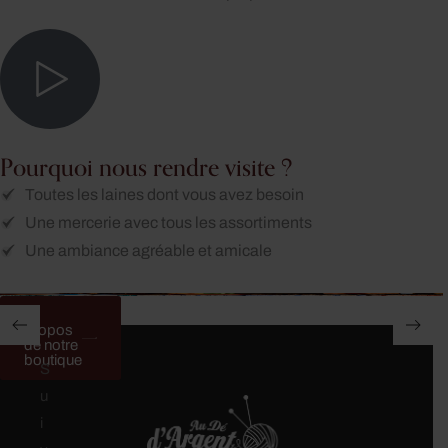
Pourquoi nous rendre visite ?
Toutes les laines dont vous avez besoin
Une mercerie avec tous les assortiments
Une ambiance agréable et amicale
à
propos
de notre
boutique
S
u
i