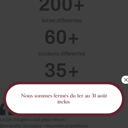
200
+
laines différentes
60
+
couleurs différentes
35
+
Avis Google
Nous sommes fermés du 1er au 31 août
inclus.
Le Dé d’Argent a fait peau neuve !
Bernardita González • Nouvelle propriétaire