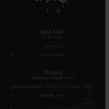
v
e
z
-
n
Liens Utiles
o
La Boutique
u
Localisation
s
Cours & Ateliers
@
a
u
Horaires
d
Dimanche & lundi :
Fermé
e
Mardi à vendredi :
09h30 - 12h30 | 14h30 - 18h30
d
Samedi :
Fermé
a
r
g