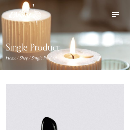
Single Product
Home
Shop
Single Product
/
/