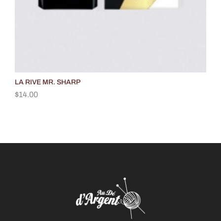
LA RIVE MR. SHARP
Aqu
$
14.00
$
1