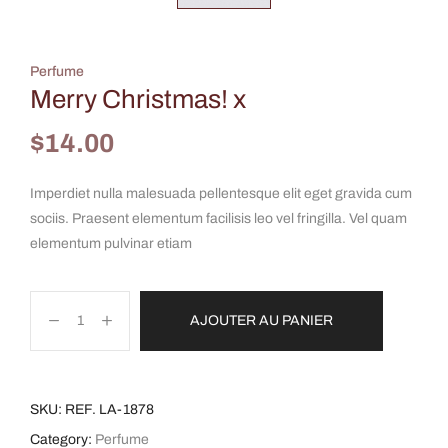
Perfume
Merry Christmas! x
$
14.00
Imperdiet nulla malesuada pellentesque elit eget gravida cum
sociis. Praesent elementum facilisis leo vel fringilla. Vel quam
elementum pulvinar etiam
AJOUTER AU PANIER
A
l
SKU:
REF. LA-1878
t
Category:
Perfume