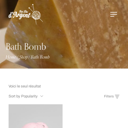
Bath Bomb
Home
Shop
Bath Bomb
/
/
Voici le seul résultat
Sort by Popularity
Filters