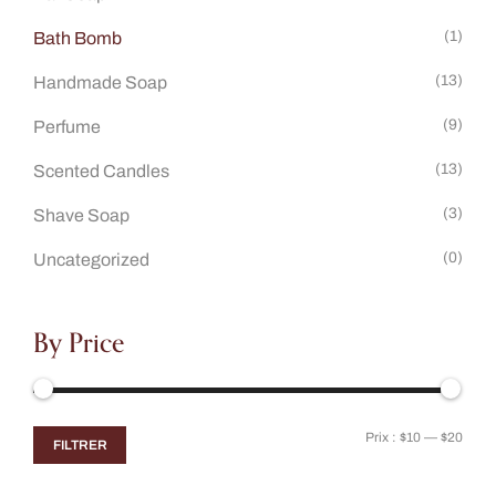
(1)
Bath Bomb
(13)
Handmade Soap
(9)
Perfume
(13)
Scented Candles
(3)
Shave Soap
(0)
Uncategorized
By Price
Prix :
$10
—
$20
FILTRER