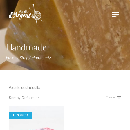
Handmade
Home
Shop
Handmade
/
/
Voici le seul résultat
Sort by Default
Filters
PROMO !