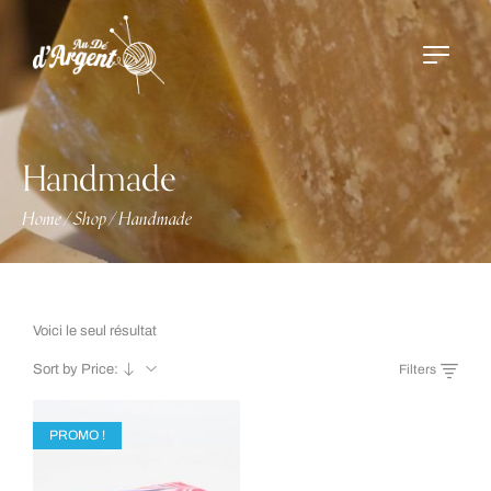
Handmade
Home
Shop
Handmade
/
/
Voici le seul résultat
Sort by Price:
Filters
PROMO !