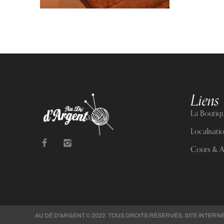
Liens 
La Boutiq
Localisati
Cours & At
AU DÉ D’ARGENT © 2022. TOUS DROITS RÉSERVÉS. SITE INTERN