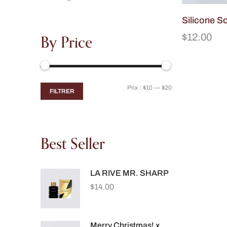
Silicone S
By Price
$
12.00
Prix :
$10
—
$20
FILTRER
Best Seller
LA RIVE MR. SHARP
$
14.00
Merry Christmas! x