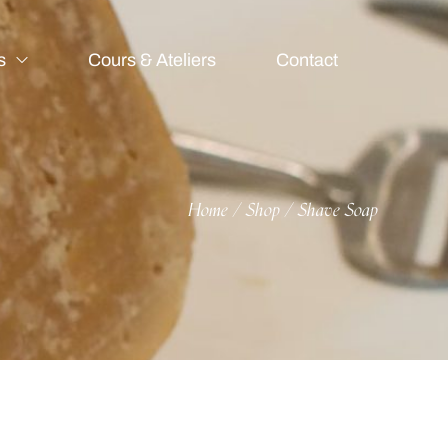
s
Cours & Ateliers
Contact
Home
Shop
Shave Soap
/
/