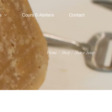
s
Cours & Ateliers
Contact
Home
Shop
Shave Soap
/
/