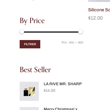
Silicone S
By Price
$
12.00
Prix :
$10
—
$20
FILTRER
Best Seller
LA RIVE MR. SHARP
$
14.00
Merry Christmas! x