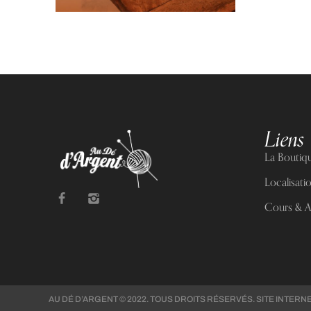
Liens 
La Boutiq
Localisati
Cours & At
AU DÉ D’ARGENT © 2022. TOUS DROITS RÉSERVÉS. SITE INTERN