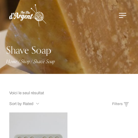
Shave Soap
Home
Shop
Shave Soap
/
/
Voici le seul résultat
Sort by Rated
Filters