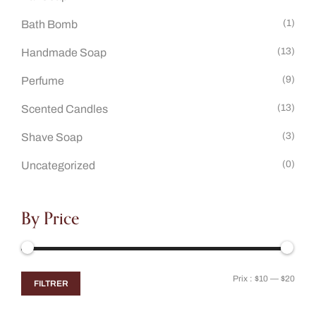
(1)
Bath Bomb
(13)
Handmade Soap
(9)
Perfume
(13)
Scented Candles
(3)
Shave Soap
(0)
Uncategorized
By Price
Prix :
$10
—
$20
FILTRER